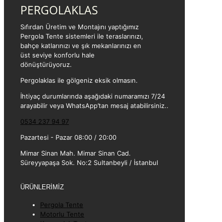
PERGOLAKLAS
Sıfırdan Üretim ve Montajını yaptığımız
Pergola Tente sistemleri ile teraslarınızı,
bahçe katlarınızı ve şık mekanlarınızı en
üst seviye konforlu hale
dönüştürüyoruz.
Pergolaklas ile gölgeniz eksik olmasın.
İhtiyaç durumlarında aşağıdaki numaramızı 7/24
arayabilir veya WhatsApp’tan mesaj atabilirsiniz..
0534 237 94 97
Pazartesi - Pazar 08:00 / 20:00
Mimar Sinan Mah. Mimar Sinan Cad.
Süreyyapaşa Sok. No:2 Sultanbeyli / İstanbul
ÜRÜNLERİMİZ
Pergola Tente
Motorlu Tente