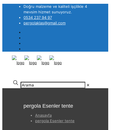
Doğru malzeme ve kaliteli işçilikle 4
mevsim hizmet sunuyoruz.
0534 237 94 97
pergolaklas@gmail.com
✕
pergola Esenler tente
Anasayfa
pergola Esenler tente