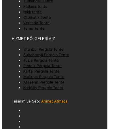
Kumandalı Tente
Katlanır tente
Işıklı tente
Otomatik Tente
Veranda Tente
Teras Tente
HİZMET BÖLGELERİMİZ
İstanbul Pergola Tente
Sultanbeyli Pergola Tente
Tuzla Pergola Tente
Pendik Pergola Tente
Kartal Pergola Tente
Maltepe Pergola Tente
Ataşehir Pergola Tente
Kadıköy Pergola Tente
Tasarım ve Seo:
Ahmet Atmaca