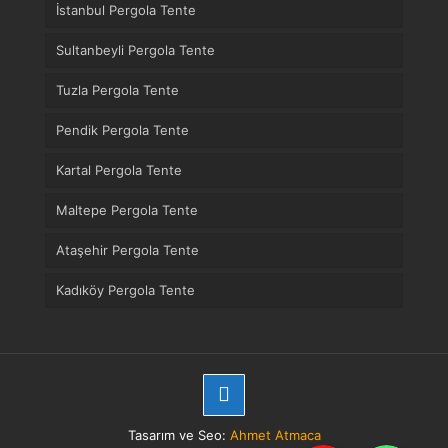
İstanbul Pergola Tente
Sultanbeyli Pergola Tente
Tuzla Pergola Tente
Pendik Pergola Tente
Kartal Pergola Tente
Maltepe Pergola Tente
Ataşehir Pergola Tente
Kadıköy Pergola Tente
Tasarım ve Seo:
Ahmet Atmaca
Telefon
WhatsApp