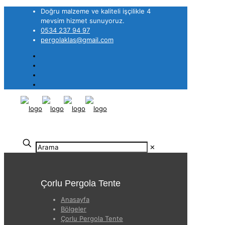
Doğru malzeme ve kaliteli işçilikle 4
mevsim hizmet sunuyoruz.
0534 237 94 97
pergolaklas@gmail.com
✕
Çorlu Pergola Tente
Anasayfa
Bölgeler
Çorlu Pergola Tente