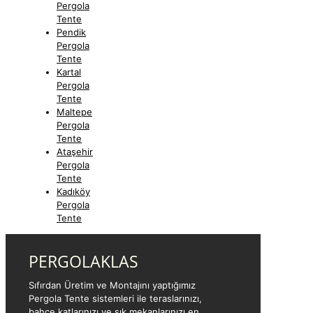
Pergola
Tente
Pendik
Pergola
Tente
Kartal
Pergola
Tente
Maltepe
Pergola
Tente
Ataşehir
Pergola
Tente
Kadıköy
Pergola
Tente
PERGOLAKLAS
Sıfırdan Üretim ve Montajını yaptığımız
Pergola Tente sistemleri ile teraslarınızı,
bahçe katlarınızı ve şık mekanlarınızı en