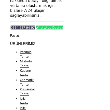
hakkında detaylı bilgi almak
ve talep oluşturmak için
bizlere 7/24 ulaşım
sağlayabilirsiniz..
0534 237 94 97
WhatsApp Destek
Paylaş
ÜRÜNLERİMİZ
Pergola
Tente
Motorlu
Tente
Katlanır
tente
Otomatik
Tente
Kumandalı
Tente
Işıklı
tente
Işıklı