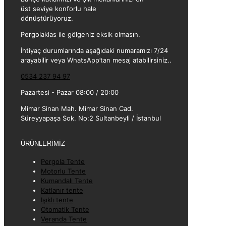
üst seviye konforlu hale
dönüştürüyoruz.
Pergolaklas ile gölgeniz eksik olmasın.
İhtiyaç durumlarında aşağıdaki numaramızı 7/24
arayabilir veya WhatsApp’tan mesaj atabilirsiniz..
0534 237 94 97
Pazartesi - Pazar 08:00 / 20:00
Mimar Sinan Mah. Mimar Sinan Cad.
Süreyyapaşa Sok. No:2 Sultanbeyli / İstanbul
ÜRÜNLERİMİZ
Pergola Tente
Motorlu Tente
Kumandalı Tente
Katlanır tente
Işıklı tente
Otomatik Tente
Veranda Tente