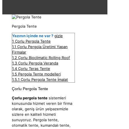
Pergola Tente
Yazının içinde ne var ?
gizle
1
Çorlu Pergola Tente
1.1
Çorlu Pergola Üretimi Yapan
Firmalar
1.2
Çorlu Bioclimatic Rolling Roof
1.3
Çorlu Pergola Veranda
1.4
Çorlu Teras Tente
1.5
Pergola Tente modelleri
1.5.1
Çorlu Pergola Tente İmalat
Çorlu Pergola Tente
Çorlu pergola tente
sistemleri
konusunda hizmet veren bir firma
olarak, geniş ürün yelpazemizle
sizlere en kaliteli hizmeti
sunuyoruz. Pergola tente,
otomatik tente, kumandalı tente,