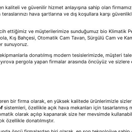
en kaliteli ve güvenilir hizmet anlayışına sahip olan firmamı
teraslarınızı hava şartlarına ve dış koşullara karşı güvenlikl
ih ettiğimiz ve müşterilerimize sunduğumuz bio Klimatik P
ergola, Kış Bahçesi, Otomatik Cam Tavan, Sürgülü Cam ve Ka
ler sunuyoruz.
ekipmanlarla donatılmış modern tesislerimizde, müşteri tale
Çayırova pergola yapan firmalar arasında öncüyüz ve sizlere
en bir firma olarak, en yüksek kalitede ürünlerimizle sizler
of
sistemleri, özellikle açık hava mekanları için tasarlanmış
tomatik olarak açılıp kapanarak size her mevsimde kullanabil
ok özellikle donatılmıştır.
unda öncü firmalardan biri olarak, en son teknolojiye sahip