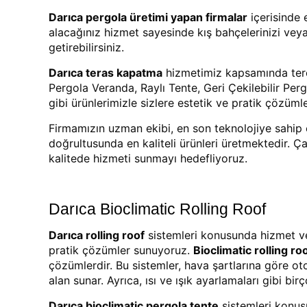
Darıca pergola üretimi yapan firmalar
içerisinde 
alacağınız hizmet sayesinde kış bahçelerinizi veya 
getirebilirsiniz.
Darıca teras kapatma
hizmetimiz kapsamında terc
Pergola Veranda, Raylı Tente, Geri Çekilebilir P
gibi ürünlerimizle sizlere estetik ve pratik çözüm
Firmamızın uzman ekibi, en son teknolojiye sahip 
doğrultusunda en kaliteli ürünleri üretmektedir. 
kalitede hizmeti sunmayı hedefliyoruz.
Darıca Bioclimatic Rolling Roof
Darıca rolling roof
sistemleri konusunda hizmet ver
pratik çözümler sunuyoruz.
Bioclimatic rolling ro
çözümlerdir. Bu sistemler, hava şartlarına göre o
alan sunar. Ayrıca, ısı ve ışık ayarlamaları gibi birç
Darıca bioclimatic pergola tente
sistemleri konus