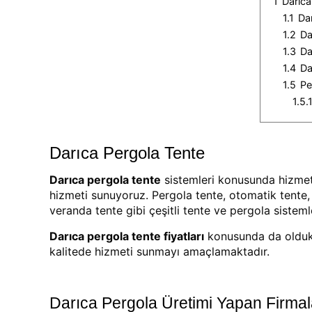
1
Darıca
1.1
Da
1.2
Da
1.3
Da
1.4
Da
1.5
Pe
1.5.
Darıca Pergola Tente
Darıca pergola tente
sistemleri konusunda hizmet 
hizmeti sunuyoruz. Pergola tente, otomatik tente, k
veranda tente gibi çeşitli tente ve pergola sistem
Darıca pergola tente fiyatları
konusunda da oldukç
kalitede hizmeti sunmayı amaçlamaktadır.
Darıca Pergola Üretimi Yapan Firmal