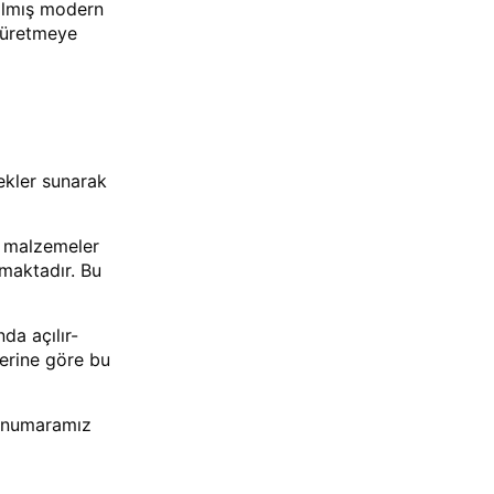
tılmış modern
i üretmeye
ekler sunarak
Bu malzemeler
lmaktadır. Bu
da açılır-
lerine göre bu
m numaramız