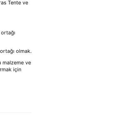
ras Tente
ve
 ortağı
m ortağı olmak.
ğru malzeme ve
urmak için