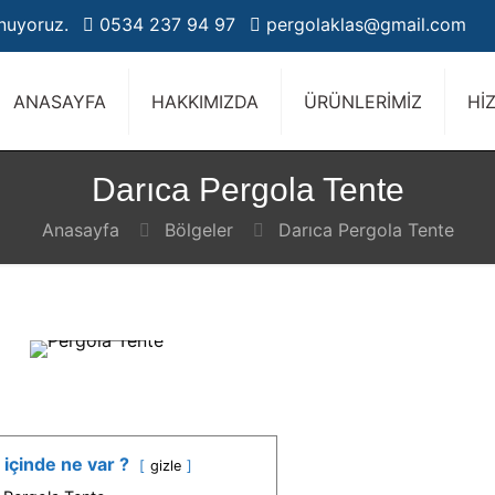
unuyoruz.
0534 237 94 97
pergolaklas@gmail.com
ANASAYFA
HAKKIMIZDA
ÜRÜNLERİMİZ
Hİ
Darıca Pergola Tente
Anasayfa
Bölgeler
Darıca Pergola Tente
Pergola
Tente
 içinde ne var ?
gizle