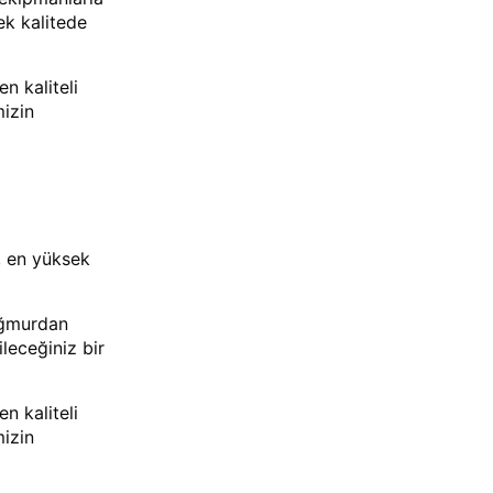
ek kalitede
n kaliteli
mizin
, en yüksek
yağmurdan
leceğiniz bir
n kaliteli
mizin