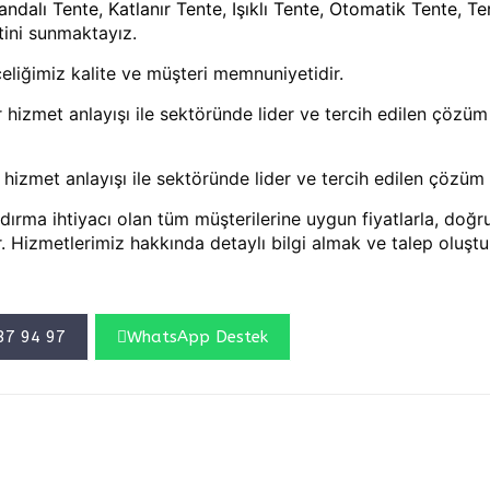
ndalı Tente
,
Katlanır Tente
,
Işıklı Tente
,
Otomatik Tente
,
Te
tini sunmaktayız.
liğimiz kalite ve müşteri memnuniyetidir.
ilir hizmet anlayışı ile sektöründe lider ve tercih edilen çözüm
lir hizmet anlayışı ile sektöründe lider ve tercih edilen çözü
dırma ihtiyacı olan tüm m
üşterilerine uygun fiyatlarla, do
. H
izmetlerimiz hakkında detaylı bilgi almak ve talep oluşt
37 94 97
WhatsApp Destek