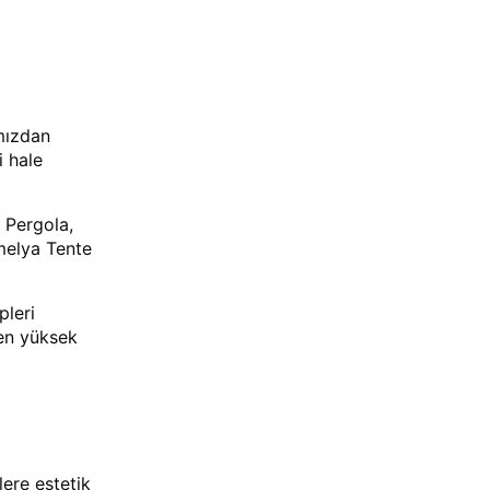
amızdan
i hale
 Pergola,
melya Tente
pleri
 en yüksek
lere estetik