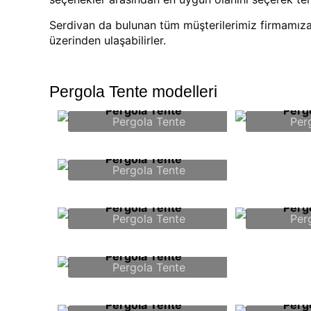
Serdivan da bulunan tüm müşterilerimiz firmamız
üzerinden ulaşabilirler.
Pergola Tente modelleri
Pergola Tente
Per
Pergola Tente
Pergola Tente
Per
Pergola Tente