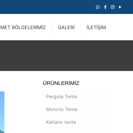
ZMET BÖLGELERİMİZ
GALERİ
İLETİŞİM
ÜRÜNLERİMİZ
Pergola Tente
Motorlu Tente
Katlanır tente