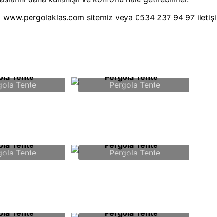
a
www.pergolaklas.com
sitemiz veya 0534 237 94 97 ileti
gola Tente
Pergola Tente
gola Tente
Pergola Tente