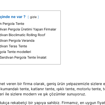
içinde ne var ?
gizle
n Pergola Tente
ivan Pergola Üretimi Yapan Firmalar
divan Bioclimatic Rolling Roof
divan Pergola Veranda
divan Teras Tente
gola Tente modelleri
Serdivan Pergola Tente İmalat
t veren bir firma olarak, geniş ürün yelpazemizle sizlere en
umandalı tente, katlanır tente, ışıklı tente, motorlu tente, t
leri ile sizlere modern ve şık çözümler sunuyoruz.
kça rekabetçi bir yapıya sahibiz. Firmamız, en uygun fiyat