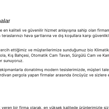
alar
e en kaliteli ve güvenilir hizmet anlayışına sahip olan firm
teraslarınızı hava şartlarına ve dış koşullara karşı güvenlikl
rcih ettiğimiz ve müşterilerimize sunduğumuz bio Klimatik
ergola, Kış Bahçesi, Otomatik Cam Tavan, Sürgülü Cam ve Ka
ler sunuyoruz.
ekipmanlarla donatılmış modern tesislerimizde, müşteri tale
Serdivan pergola yapan firmalar arasında öncüyüz ve sizlere
eren bir firma olarak, en yüksek kalitede ürünlerimizle siz