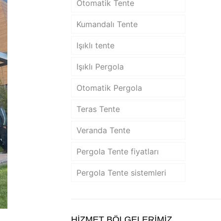
Otomatik Tente
Kumandalı Tente
Işıklı tente
Işıklı Pergola
Otomatik Pergola
Teras Tente
Veranda Tente
Pergola Tente fiyatları
Pergola Tente sistemleri
HİZMET BÖLGELERİMİZ