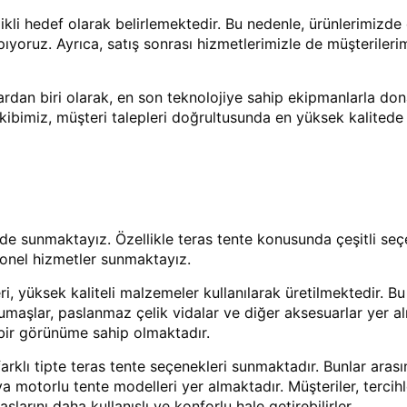
i hedef olarak belirlemektedir. Bu nedenle, ürünlerimizde e
apıyoruz. Ayrıca, satış sonrası hizmetlerimizle de müşterileri
dan biri olarak, en son teknolojiye sahip ekipmanlarla don
bimiz, müşteri talepleri doğrultusunda en yüksek kalitede 
de sunmaktayız. Özellikle teras tente konusunda çeşitli seç
yonel hizmetler sunmaktayız.
ri, yüksek kaliteli malzemeler kullanılarak üretilmektedir. 
maşlar, paslanmaz çelik vidalar ve diğer aksesuarlar yer a
 bir görünüme sahip olmaktadır.
farklı tipte teras tente seçenekleri sunmaktadır. Bunlar arasın
ya motorlu tente modelleri yer almaktadır. Müşteriler, tercih
arını daha kullanışlı ve konforlu hale getirebilirler.