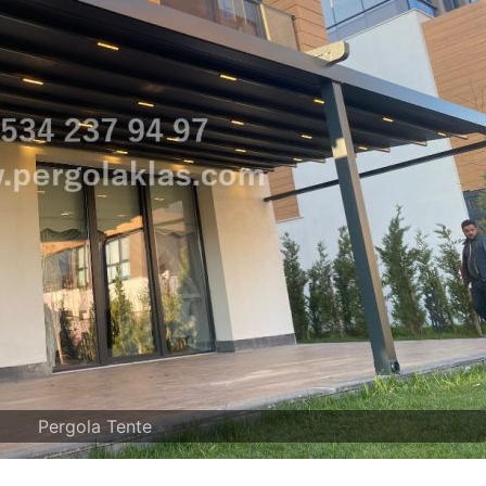
Pergola Tente