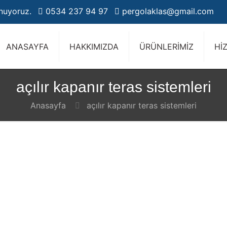
unuyoruz.
0534 237 94 97
pergolaklas@gmail.com
ANASAYFA
HAKKIMIZDA
ÜRÜNLERİMİZ
Hİ
açılır kapanır teras sistemleri
Anasayfa
açılır kapanır teras sistemleri