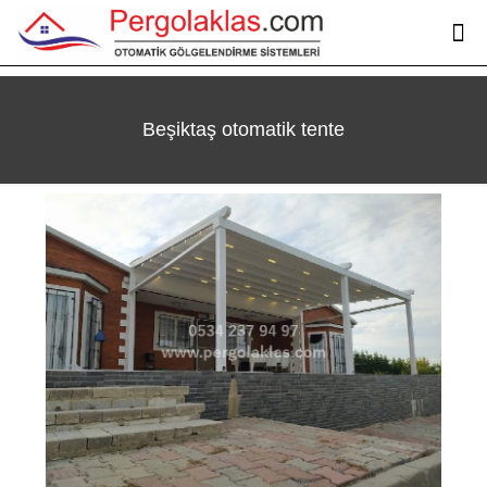
Beşiktaş otomatik tente