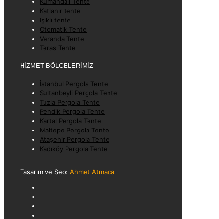
Kumandalı Tente
Katlanır tente
Işıklı tente
Otomatik Tente
Veranda Tente
Teras Tente
HİZMET BÖLGELERİMİZ
İstanbul Pergola Tente
Sultanbeyli Pergola Tente
Tuzla Pergola Tente
Pendik Pergola Tente
Kartal Pergola Tente
Maltepe Pergola Tente
Ataşehir Pergola Tente
Kadıköy Pergola Tente
Tasarım ve Seo:
Ahmet Atmaca