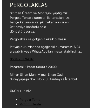
PERGOLAKLAS
Sıfırdan Üretim ve Montajını yaptığımız
Pergola Tente sistemleri ile teraslarınızı,
bahçe katlarınızı ve şık mekanlarınızı en
üst seviye konforlu hale
dönüştürüyoruz.
Pergolaklas ile gölgeniz eksik olmasın.
İhtiyaç durumlarında aşağıdaki numaramızı 7/24
arayabilir veya WhatsApp’tan mesaj atabilirsiniz..
0534 237 94 97
Pazartesi - Pazar 08:00 / 20:00
Mimar Sinan Mah. Mimar Sinan Cad.
Süreyyapaşa Sok. No:2 Sultanbeyli / İstanbul
ÜRÜNLERİMİZ
Pergola Tente
Motorlu Tente