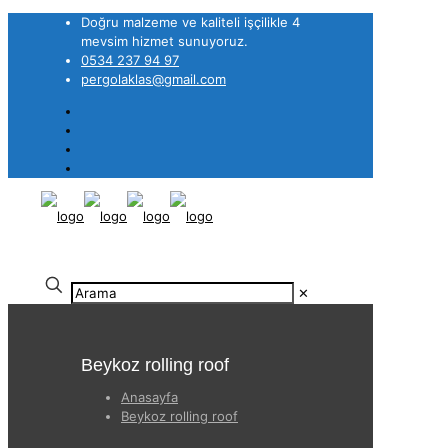
Doğru malzeme ve kaliteli işçilikle 4
mevsim hizmet sunuyoruz.
0534 237 94 97
pergolaklas@gmail.com
✕
Beykoz rolling roof
Anasayfa
Beykoz rolling roof