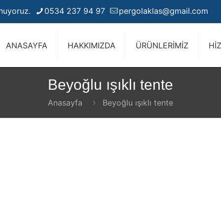
unuyoruz.
0534 237 94 97
pergolaklas@gmail.com
ANASAYFA
HAKKIMIZDA
ÜRÜNLERİMİZ
Hİ
Beyoğlu ışıklı tente
Anasayfa
Beyoğlu ışıklı tente