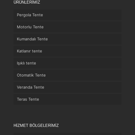
ÜRÜNLERİMİZ
Pergola Tente
Motorlu Tente
Kumandalı Tente
Katlanır tente
Işıklı tente
Otomatik Tente
Veranda Tente
Teras Tente
HİZMET BÖLGELERİMİZ