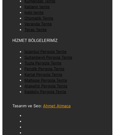
Kumandalı Tente
Katlanır tente
Işıklı tente
Otomatik Tente
Veranda Tente
Teras Tente
HİZMET BÖLGELERİMİZ
İstanbul Pergola Tente
Sultanbeyli Pergola Tente
Tuzla Pergola Tente
Pendik Pergola Tente
Kartal Pergola Tente
Maltepe Pergola Tente
Ataşehir Pergola Tente
Kadıköy Pergola Tente
Tasarım ve Seo:
Ahmet Atmaca