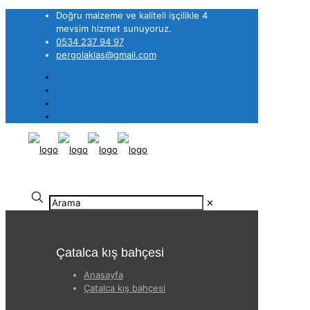
Doğru malzeme ve kaliteli işçilikle 4
mevsim hizmet sunuyoruz.
0534 237 94 97
pergolaklas@gmail.com
✕
Çatalca kış bahçesi
Anasayfa
Çatalca kış bahçesi