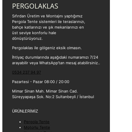
PERGOLAKLAS
Sıfırdan Üretim ve Montajını yaptığımız
Pergola Tente sistemleri ile teraslarınızı,
bahçe katlarınızı ve şık mekanlarınızı en
üst seviye konforlu hale
dönüştürüyoruz.
Pergolaklas ile gölgeniz eksik olmasın.
İhtiyaç durumlarında aşağıdaki numaramızı 7/24
arayabilir veya WhatsApp’tan mesaj atabilirsiniz..
0534 237 94 97
Pazartesi - Pazar 08:00 / 20:00
Mimar Sinan Mah. Mimar Sinan Cad.
Süreyyapaşa Sok. No:2 Sultanbeyli / İstanbul
ÜRÜNLERİMİZ
Pergola Tente
Motorlu Tente