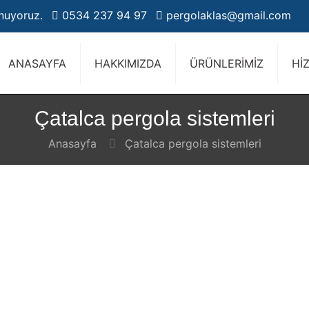
unuyoruz.
0534 237 94 97
pergolaklas@gmail.com
ANASAYFA
HAKKIMIZDA
ÜRÜNLERİMİZ
Hİ
Çatalca pergola sistemleri
Anasayfa
Çatalca pergola sistemleri