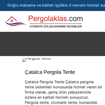
Doğru malzeme ve kaliteli işçilikle 4 mevsim hizmet s
Çatalca Pergola Tente
Çatalca Pergola Tente Çatalca pergola
tente sistemleri konusunda hizmet veren bir
firma olarak, geniş ürün yelpazemizle
sizlere en kaliteli hizmeti sunuyoruz.
Pergola tente, otomatik tente, kumandalı