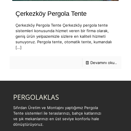
Çerkezköy Pergola Tente
Çerkezköy Pergola Tente Çerkezköy pergola tente
sistemleri konusunda hizmet veren bir firma olarak,
geniş ürün yelpazemizle sizlere en kaliteli hizmeti
sunuyoruz. Pergola tente, otomatik tente, kumandalı
[…]
Devamını oku..
PERGOLAKLAS
Sıfırdan Üretim ve Montajını yaptığımız Pergola
Tente sistemleri ile teraslarınızı, bahçe katlarınızı
ve şık mekanlarınızı en üst seviye konforlu hale
dönüştürüyoruz.