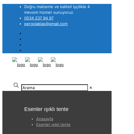
Doğru malzeme ve kaliteli işçilikle 4
mevsim hizmet sunuyoruz.
0534 237 94 97
pergolaklas@gmail.com
✕
Esenler ışıklı tente
Anasayfa
Esenler ışıklı tente