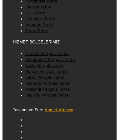
Kumandalı Tente
Katlanır tente
Işıklı tente
Otomatik Tente
Veranda Tente
Teras Tente
HİZMET BÖLGELERİMİZ
İstanbul Pergola Tente
Sultanbeyli Pergola Tente
Tuzla Pergola Tente
Pendik Pergola Tente
Kartal Pergola Tente
Maltepe Pergola Tente
Ataşehir Pergola Tente
Kadıköy Pergola Tente
Tasarım ve Seo:
Ahmet Atmaca