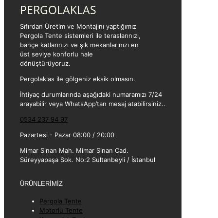
PERGOLAKLAS
Sıfırdan Üretim ve Montajını yaptığımız
Pergola Tente sistemleri ile teraslarınızı,
bahçe katlarınızı ve şık mekanlarınızı en
üst seviye konforlu hale
dönüştürüyoruz.
Pergolaklas ile gölgeniz eksik olmasın.
İhtiyaç durumlarında aşağıdaki numaramızı 7/24
arayabilir veya WhatsApp’tan mesaj atabilirsiniz..
0534 237 94 97
Pazartesi - Pazar 08:00 / 20:00
Mimar Sinan Mah. Mimar Sinan Cad.
Süreyyapaşa Sok. No:2 Sultanbeyli / İstanbul
ÜRÜNLERİMİZ
Pergola Tente
Motorlu Tente