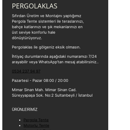
PERGOLAKLAS
Sıfırdan Üretim ve Montajını yaptığımız
Pergola Tente sistemleri ile teraslarınızı,
bahçe katlarınızı ve şık mekanlarınızı en
üst seviye konforlu hale
dönüştürüyoruz.
Pergolaklas ile gölgeniz eksik olmasın.
İhtiyaç durumlarında aşağıdaki numaramızı 7/24
arayabilir veya WhatsApp’tan mesaj atabilirsiniz..
0534 237 94 97
Pazartesi - Pazar 08:00 / 20:00
Mimar Sinan Mah. Mimar Sinan Cad.
Süreyyapaşa Sok. No:2 Sultanbeyli / İstanbul
ÜRÜNLERİMİZ
Pergola Tente
Motorlu Tente