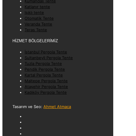
Kumandalı Tente
Katlanır tente
Işıklı tente
Otomatik Tente
Veranda Tente
Teras Tente
HİZMET BÖLGELERİMİZ
İstanbul Pergola Tente
Sultanbeyli Pergola Tente
Tuzla Pergola Tente
Pendik Pergola Tente
Kartal Pergola Tente
Maltepe Pergola Tente
Ataşehir Pergola Tente
Kadıköy Pergola Tente
Tasarım ve Seo:
Ahmet Atmaca