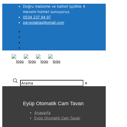
Doğru malzeme ve kaliteli işçilikle 4
mevsim hizmet sunuyoruz.
0534 237 94 97
pergolaklas@gmail.com
✕
Eyüp Otomatik Cam Tavan
Anasayfa
Eyüp Otomatik Cam Tavan