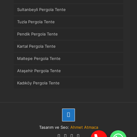
Sultanbeyli Pergola Tente
Tuzla Pergola Tente
Pendik Pergola Tente
Kartal Pergola Tente
Maltepe Pergola Tente
Ataşehir Pergola Tente
Kadıköy Pergola Tente
Tasarım ve Seo:
Ahmet Atmaca
Telefon
WhatsApp