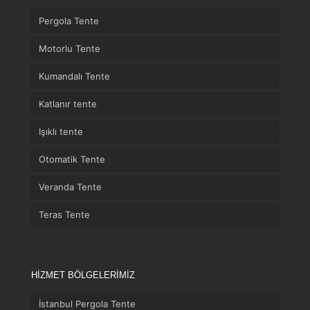
Pergola Tente
Motorlu Tente
Kumandalı Tente
Katlanır tente
Işıklı tente
Otomatik Tente
Veranda Tente
Teras Tente
HİZMET BÖLGELERİMİZ
İstanbul Pergola Tente