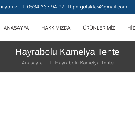
unuyoruz.
0534 237 94 97
pergolaklas@gmail.com
ANASAYFA
HAKKIMIZDA
ÜRÜNLERİMİZ
Hİ
Hayrabolu Kamelya Tente
Anasayfa
Hayrabolu Kamelya Tente