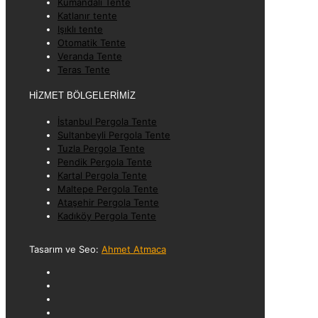
Kumandalı Tente
Katlanır tente
Işıklı tente
Otomatik Tente
Veranda Tente
Teras Tente
HİZMET BÖLGELERİMİZ
İstanbul Pergola Tente
Sultanbeyli Pergola Tente
Tuzla Pergola Tente
Pendik Pergola Tente
Kartal Pergola Tente
Maltepe Pergola Tente
Ataşehir Pergola Tente
Kadıköy Pergola Tente
Tasarım ve Seo:
Ahmet Atmaca