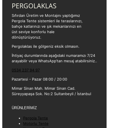
PERGOLAKLAS
Sıfırdan Üretim ve Montajını yaptığımız
Pergola Tente sistemleri ile teraslarınızı,
bahçe katlarınızı ve şık mekanlarınızı en
üst seviye konforlu hale
dönüştürüyoruz.
Pergolaklas ile gölgeniz eksik olmasın.
İhtiyaç durumlarında aşağıdaki numaramızı 7/24
arayabilir veya WhatsApp’tan mesaj atabilirsiniz..
0534 237 94 97
Pazartesi - Pazar 08:00 / 20:00
Mimar Sinan Mah. Mimar Sinan Cad.
Süreyyapaşa Sok. No:2 Sultanbeyli / İstanbul
ÜRÜNLERİMİZ
Pergola Tente
Motorlu Tente