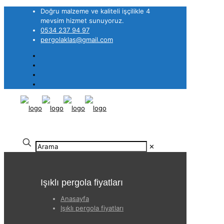
Doğru malzeme ve kaliteli işçilikle 4
mevsim hizmet sunuyoruz.
0534 237 94 97
pergolaklas@gmail.com
✕
Işıklı pergola fiyatları
Anasayfa
Işıklı pergola fiyatları