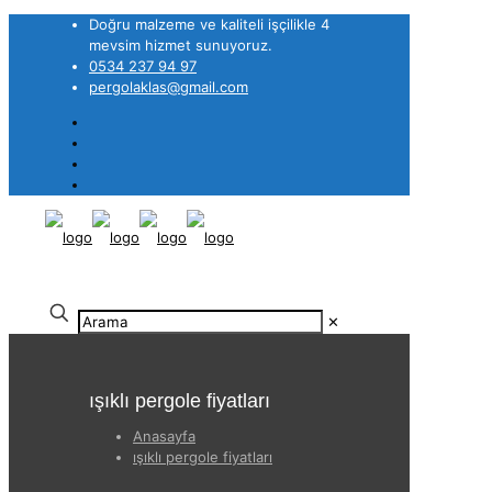
Doğru malzeme ve kaliteli işçilikle 4
mevsim hizmet sunuyoruz.
0534 237 94 97
pergolaklas@gmail.com
✕
ışıklı pergole fiyatları
Anasayfa
ışıklı pergole fiyatları