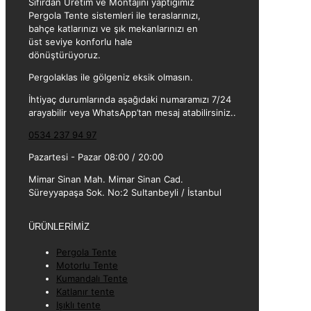
Sıfırdan Üretim ve Montajını yaptığımız
Pergola Tente sistemleri ile teraslarınızı,
bahçe katlarınızı ve şık mekanlarınızı en
üst seviye konforlu hale
dönüştürüyoruz.
Pergolaklas ile gölgeniz eksik olmasın.
İhtiyaç durumlarında aşağıdaki numaramızı 7/24
arayabilir veya WhatsApp’tan mesaj atabilirsiniz..
0534 237 94 97
Pazartesi - Pazar 08:00 / 20:00
Mimar Sinan Mah. Mimar Sinan Cad.
Süreyyapaşa Sok. No:2 Sultanbeyli / İstanbul
ÜRÜNLERİMİZ
Pergola Tente
Motorlu Tente
Kumandalı Tente
Katlanır tente
Işıklı tente