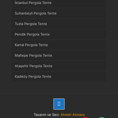
İstanbul Pergola Tente
Sultanbeyli Pergola Tente
Tuzla Pergola Tente
Pendik Pergola Tente
Kartal Pergola Tente
Maltepe Pergola Tente
Ataşehir Pergola Tente
Kadıköy Pergola Tente
Tasarım ve Seo:
Ahmet Atmaca
Telefon
WhatsApp