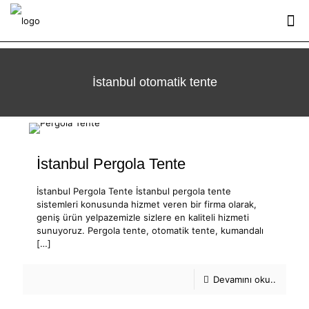
İstanbul otomatik tente
İstanbul Pergola Tente
İstanbul Pergola Tente İstanbul pergola tente
sistemleri konusunda hizmet veren bir firma olarak,
geniş ürün yelpazemizle sizlere en kaliteli hizmeti
sunuyoruz. Pergola tente, otomatik tente, kumandalı
[…]
Devamını oku..