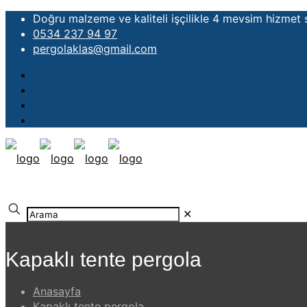
Doğru malzeme ve kaliteli işçilikle 4 mevsim hizmet
0534 237 94 97
pergolaklas@gmail.com
✕
Kapaklı tente pergola
Anasayfa
Kapaklı tente pergola