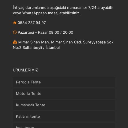
İhtiyaç durumlarında aşağıdaki numaramızı 7/24 arayabilir
veya WhatsApp’tan mesaj atabilirsiniz..
0534 237 94 97
Pazartesi - Pazar 08:00 / 20:00
Mimar Sinan Mah. Mimar Sinan Cad. Süreyyapaşa Sok.
No:2 Sultanbeyli / İstanbul
ÜRÜNLERİMİZ
Pergola Tente
Motorlu Tente
Kumandalı Tente
Katlanır tente
Işıklı tente