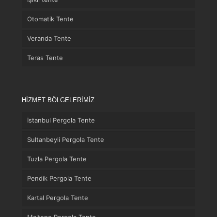
Otomatik Tente
Veranda Tente
Teras Tente
HİZMET BÖLGELERİMİZ
İstanbul Pergola Tente
Sultanbeyli Pergola Tente
Tuzla Pergola Tente
Pendik Pergola Tente
Kartal Pergola Tente