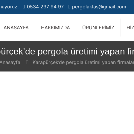
unuyoruz.
0534 237 94 97
pergolaklas@gmail.com
ANASAYFA
HAKKIMIZDA
ÜRÜNLERİMİZ
Hİ
ürçek’de pergola üretimi yapan fi
Anasayfa
Karapürçek’de pergola üretimi yapan firmala