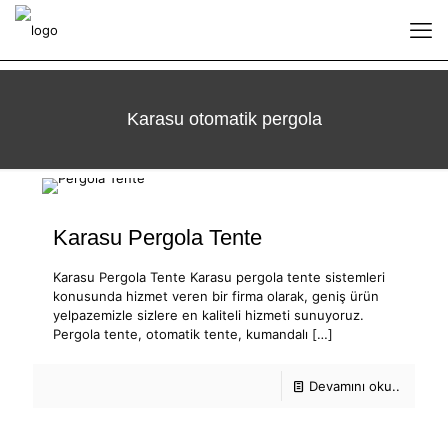
Karasu otomatik pergola
Karasu Pergola Tente
Karasu Pergola Tente Karasu pergola tente sistemleri
konusunda hizmet veren bir firma olarak, geniş ürün
yelpazemizle sizlere en kaliteli hizmeti sunuyoruz.
Pergola tente, otomatik tente, kumandalı
[…]
Devamını oku..