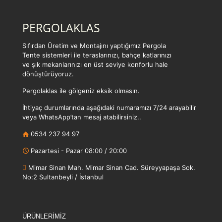
PERGOLAKLAS
Sıfırdan Üretim ve Montajını yaptığımız Pergola
Tente sistemleri ile teraslarınızı, bahçe katlarınızı
ve şık mekanlarınızı en üst seviye konforlu hale
dönüştürüyoruz.
Pergolaklas ile gölgeniz eksik olmasın.
İhtiyaç durumlarında aşağıdaki numaramızı 7/24 arayabilir
veya WhatsApp’tan mesaj atabilirsiniz..
0534 237 94 97
Pazartesi - Pazar 08:00 / 20:00
Mimar Sinan Mah. Mimar Sinan Cad. Süreyyapaşa Sok.
No:2 Sultanbeyli / İstanbul
ÜRÜNLERİMİZ