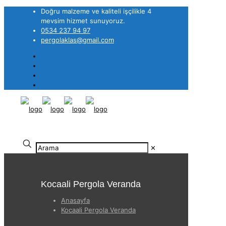
Doğru malzeme ve kaliteli işçilikle 4
mevsim hizmet sunuyoruz.
0534 237 94 97
pergolaklas@gmail.com
✕
Kocaali Pergola Veranda
Anasayfa
Kocaali Pergola Veranda