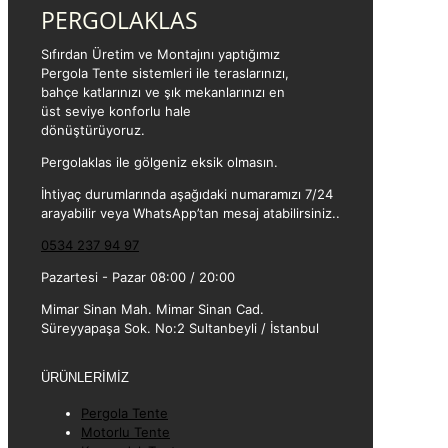
PERGOLAKLAS
Sıfırdan Üretim ve Montajını yaptığımız
Pergola Tente sistemleri ile teraslarınızı,
bahçe katlarınızı ve şık mekanlarınızı en
üst seviye konforlu hale
dönüştürüyoruz.
Pergolaklas ile gölgeniz eksik olmasın.
İhtiyaç durumlarında aşağıdaki numaramızı 7/24
arayabilir veya WhatsApp’tan mesaj atabilirsiniz..
0534 237 94 97
Pazartesi - Pazar 08:00 / 20:00
Mimar Sinan Mah. Mimar Sinan Cad.
Süreyyapaşa Sok. No:2 Sultanbeyli / İstanbul
ÜRÜNLERİMİZ
Pergola Tente
Motorlu Tente