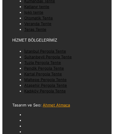
Kumandalı Tente
Katlanır tente
Işıklı tente
Otomatik Tente
Veranda Tente
Teras Tente
HİZMET BÖLGELERİMİZ
İstanbul Pergola Tente
Sultanbeyli Pergola Tente
Tuzla Pergola Tente
Pendik Pergola Tente
Kartal Pergola Tente
Maltepe Pergola Tente
Ataşehir Pergola Tente
Kadıköy Pergola Tente
Tasarım ve Seo:
Ahmet Atmaca