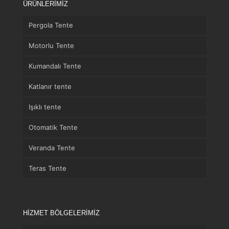
ÜRÜNLERİMİZ
Pergola Tente
Motorlu Tente
Kumandalı Tente
Katlanır tente
Işıklı tente
Otomatik Tente
Veranda Tente
Teras Tente
HİZMET BÖLGELERİMİZ