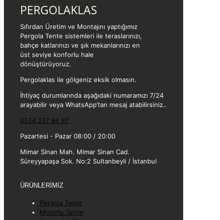
PERGOLAKLAS
Sıfırdan Üretim ve Montajını yaptığımız
Pergola Tente sistemleri ile teraslarınızı,
bahçe katlarınızı ve şık mekanlarınızı en
üst seviye konforlu hale
dönüştürüyoruz.
Pergolaklas ile gölgeniz eksik olmasın.
İhtiyaç durumlarında aşağıdaki numaramızı 7/24
arayabilir veya WhatsApp’tan mesaj atabilirsiniz..
0534 237 94 97
Pazartesi - Pazar 08:00 / 20:00
Mimar Sinan Mah. Mimar Sinan Cad.
Süreyyapaşa Sok. No:2 Sultanbeyli / İstanbul
ÜRÜNLERİMİZ
Pergola Tente
Motorlu Tente