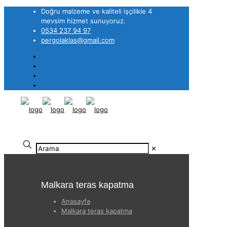
Doğru malzeme ve kaliteli işçilikle 4
mevsim hizmet sunuyoruz.
0534 237 94 97
pergolaklas@gmail.com
✕
Malkara teras kapatma
Anasayfa
Malkara teras kapatma