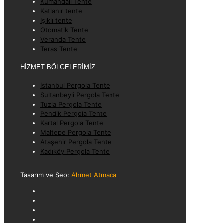
Kumandalı Tente
Katlanır tente
Işıklı tente
Otomatik Tente
Veranda Tente
Teras Tente
HİZMET BÖLGELERİMİZ
İstanbul Pergola Tente
Sultanbeyli Pergola Tente
Tuzla Pergola Tente
Pendik Pergola Tente
Kartal Pergola Tente
Maltepe Pergola Tente
Ataşehir Pergola Tente
Kadıköy Pergola Tente
Tasarım ve Seo:
Ahmet Atmaca