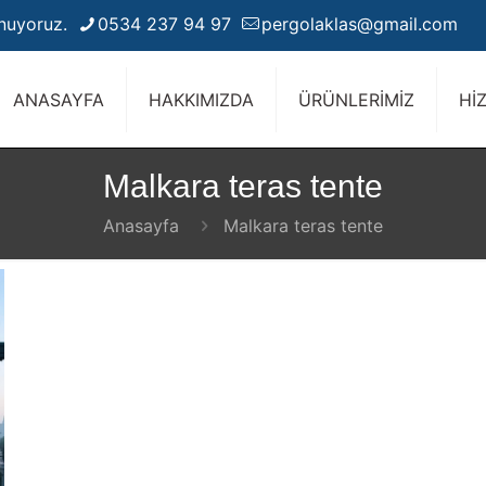
unuyoruz.
0534 237 94 97
pergolaklas@gmail.com
ANASAYFA
HAKKIMIZDA
ÜRÜNLERİMİZ
Hİ
Malkara teras tente
Anasayfa
Malkara teras tente