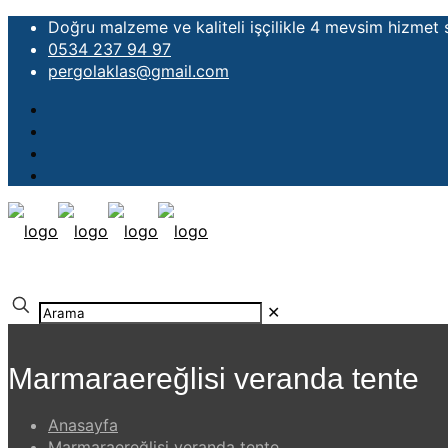
Doğru malzeme ve kaliteli işçilikle 4 mevsim hizmet
0534 237 94 97
pergolaklas@gmail.com
✕
Marmaraereğlisi veranda tente
Anasayfa
Marmaraereğlisi veranda tente