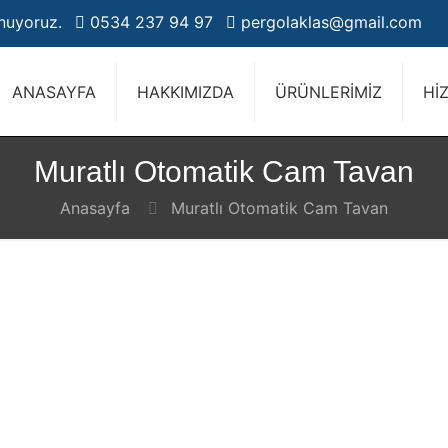
unuyoruz.
0534 237 94 97
pergolaklas@gmail.com
ANASAYFA
HAKKIMIZDA
ÜRÜNLERİMİZ
Hİ
Muratlı Otomatik Cam Tavan
Anasayfa
Muratlı Otomatik Cam Tavan