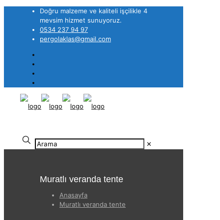
Doğru malzeme ve kaliteli işçilikle 4
mevsim hizmet sunuyoruz.
0534 237 94 97
pergolaklas@gmail.com
✕
Muratlı veranda tente
Anasayfa
Muratlı veranda tente