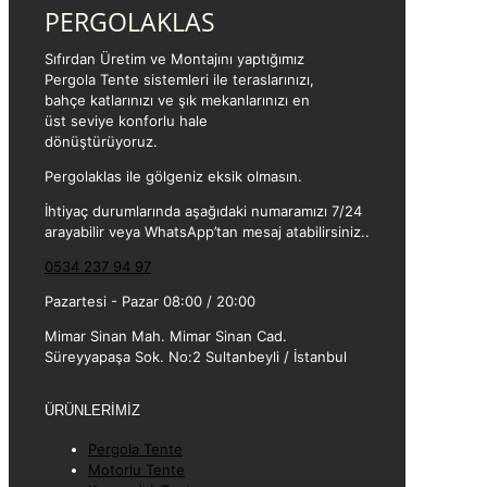
PERGOLAKLAS
Sıfırdan Üretim ve Montajını yaptığımız
Pergola Tente sistemleri ile teraslarınızı,
bahçe katlarınızı ve şık mekanlarınızı en
üst seviye konforlu hale
dönüştürüyoruz.
Pergolaklas ile gölgeniz eksik olmasın.
İhtiyaç durumlarında aşağıdaki numaramızı 7/24
arayabilir veya WhatsApp’tan mesaj atabilirsiniz..
0534 237 94 97
Pazartesi - Pazar 08:00 / 20:00
Mimar Sinan Mah. Mimar Sinan Cad.
Süreyyapaşa Sok. No:2 Sultanbeyli / İstanbul
ÜRÜNLERİMİZ
Pergola Tente
Motorlu Tente