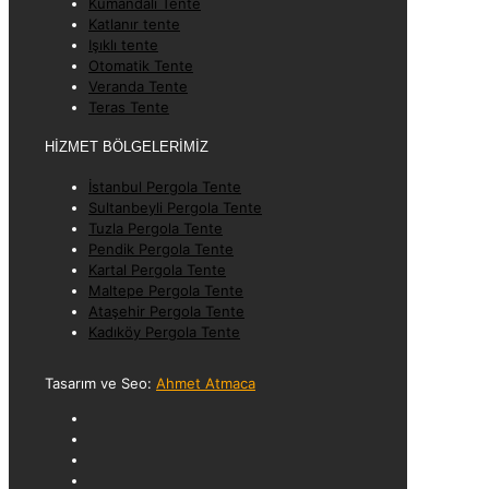
Kumandalı Tente
Katlanır tente
Işıklı tente
Otomatik Tente
Veranda Tente
Teras Tente
HİZMET BÖLGELERİMİZ
İstanbul Pergola Tente
Sultanbeyli Pergola Tente
Tuzla Pergola Tente
Pendik Pergola Tente
Kartal Pergola Tente
Maltepe Pergola Tente
Ataşehir Pergola Tente
Kadıköy Pergola Tente
Tasarım ve Seo:
Ahmet Atmaca