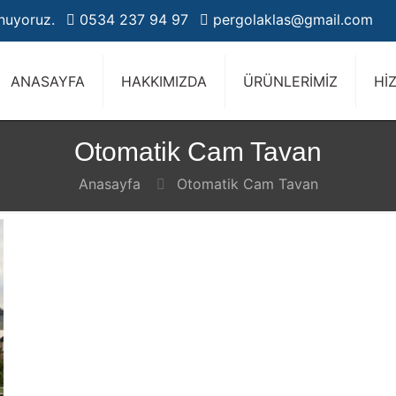
unuyoruz.
0534 237 94 97
pergolaklas@gmail.com
ANASAYFA
HAKKIMIZDA
ÜRÜNLERİMİZ
Hİ
Otomatik Cam Tavan
Anasayfa
Otomatik Cam Tavan