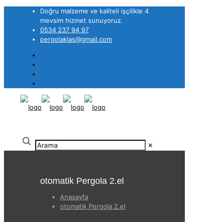
Doğru malzeme ve kaliteli işçilikle 4
mevsim hizmet sunuyoruz.
0534 237 94 97
pergolaklas@gmail.com
✕
otomatik Pergola 2.el
Anasayfa
otomatik Pergola 2.el