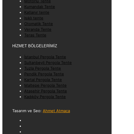
Motorlu Tente
Kumandalı Tente
Katlanır tente
Işıklı tente
Otomatik Tente
Veranda Tente
Teras Tente
HİZMET BÖLGELERİMİZ
İstanbul Pergola Tente
Sultanbeyli Pergola Tente
Tuzla Pergola Tente
Pendik Pergola Tente
Kartal Pergola Tente
Maltepe Pergola Tente
Ataşehir Pergola Tente
Kadıköy Pergola Tente
Tasarım ve Seo:
Ahmet Atmaca