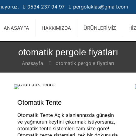
unuyoruz.
0534 237 94 97
pergolaklas@gmail.com
ANASAYFA
HAKKIMIZDA
ÜRÜNLERİMİZ
Hİ
otomatik pergole fiyatları
Anasayfa
otomatik pergole fiyatları
Otomatik Tente
Otomatik Tente Açık alanlarınızda güneşin
ve yağmurun keyfini çıkarmak istiyorsanız,
otomatik tente sistemleri tam size göre!
Otomatik tente sistemleri, tek bir dokunuşla