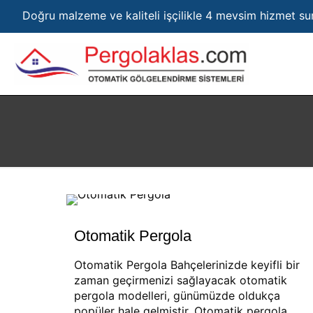
Doğru malzeme ve kaliteli işçilikle 4 mevsim hizmet s
Otomatik Pergola
Otomatik Pergola Bahçelerinizde keyifli bir
zaman geçirmenizi sağlayacak otomatik
pergola modelleri, günümüzde oldukça
popüler hale gelmiştir. Otomatik pergola