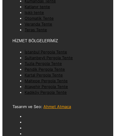
Kumandalı Tente
Katlanır tente
Işıklı tente
Otomatik Tente
Veranda Tente
Teras Tente
HİZMET BÖLGELERİMİZ
İstanbul Pergola Tente
Sultanbeyli Pergola Tente
Tuzla Pergola Tente
Pendik Pergola Tente
Kartal Pergola Tente
Maltepe Pergola Tente
Ataşehir Pergola Tente
Kadıköy Pergola Tente
Tasarım ve Seo:
Ahmet Atmaca