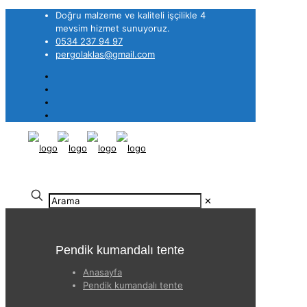
Doğru malzeme ve kaliteli işçilikle 4
mevsim hizmet sunuyoruz.
0534 237 94 97
pergolaklas@gmail.com
✕
Pendik kumandalı tente
Anasayfa
Pendik kumandalı tente