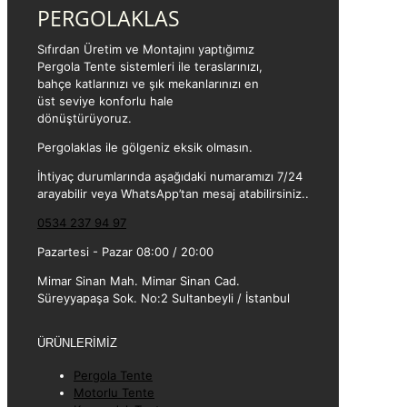
PERGOLAKLAS
Sıfırdan Üretim ve Montajını yaptığımız
Pergola Tente sistemleri ile teraslarınızı,
bahçe katlarınızı ve şık mekanlarınızı en
üst seviye konforlu hale
dönüştürüyoruz.
Pergolaklas ile gölgeniz eksik olmasın.
İhtiyaç durumlarında aşağıdaki numaramızı 7/24
arayabilir veya WhatsApp’tan mesaj atabilirsiniz..
0534 237 94 97
Pazartesi - Pazar 08:00 / 20:00
Mimar Sinan Mah. Mimar Sinan Cad.
Süreyyapaşa Sok. No:2 Sultanbeyli / İstanbul
ÜRÜNLERİMİZ
Pergola Tente
Motorlu Tente