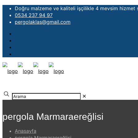
Doğru malzeme ve kaliteli işçilikle 4 mevsim hizmet
0534 237 94 97
pergolaklas@gmail.com
✕
pergola Marmaraereğlisi
Anasayfa
pergola Marmaraereğlisi