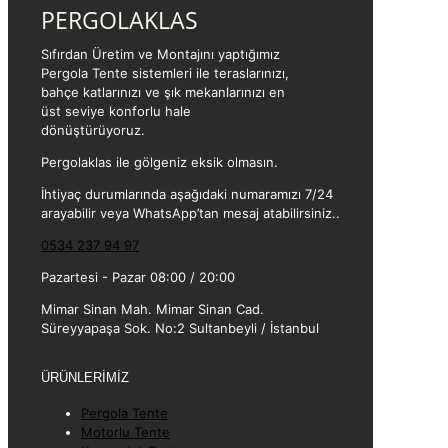
PERGOLAKLAS
Sıfırdan Üretim ve Montajını yaptığımız
Pergola Tente sistemleri ile teraslarınızı,
bahçe katlarınızı ve şık mekanlarınızı en
üst seviye konforlu hale
dönüştürüyoruz.
Pergolaklas ile gölgeniz eksik olmasın.
İhtiyaç durumlarında aşağıdaki numaramızı 7/24
arayabilir veya WhatsApp’tan mesaj atabilirsiniz..
0534 237 94 97
Pazartesi - Pazar 08:00 / 20:00
Mimar Sinan Mah. Mimar Sinan Cad.
Süreyyapaşa Sok. No:2 Sultanbeyli / İstanbul
ÜRÜNLERİMİZ
Pergola Tente
Motorlu Tente