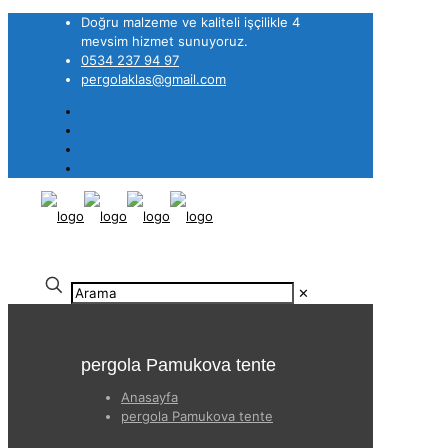
Doğru malzeme ve kaliteli işçilikle 4
mevsim hizmet sunuyoruz.
0534 237 94 97
pergolaklas@gmail.com
✕
pergola Pamukova tente
Anasayfa
pergola Pamukova tente