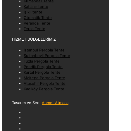
Kumandalı Tente
Katlanır tente
Işıklı tente
Otomatik Tente
Veranda Tente
Teras Tente
HİZMET BÖLGELERİMİZ
İstanbul Pergola Tente
Sultanbeyli Pergola Tente
Tuzla Pergola Tente
Pendik Pergola Tente
Kartal Pergola Tente
Maltepe Pergola Tente
Ataşehir Pergola Tente
Kadıköy Pergola Tente
Tasarım ve Seo:
Ahmet Atmaca