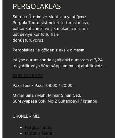
PERGOLAKLAS
Sıfırdan Üretim ve Montajını yaptığımız
Pergola Tente sistemleri ile teraslarınızı,
bahçe katlarınızı ve şık mekanlarınızı en
üst seviye konforlu hale
dönüştürüyoruz.
Pergolaklas ile gölgeniz eksik olmasın.
İhtiyaç durumlarında aşağıdaki numaramızı 7/24
arayabilir veya WhatsApp’tan mesaj atabilirsiniz..
0534 237 94 97
Pazartesi - Pazar 08:00 / 20:00
Mimar Sinan Mah. Mimar Sinan Cad.
Süreyyapaşa Sok. No:2 Sultanbeyli / İstanbul
ÜRÜNLERİMİZ
Pergola Tente
Motorlu Tente