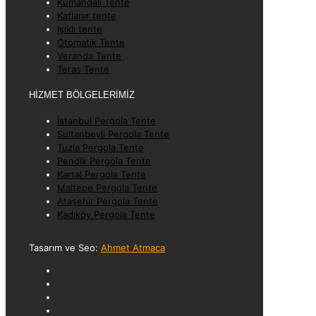
Kumandalı Tente
Katlanır tente
Işıklı tente
Otomatik Tente
Veranda Tente
Teras Tente
HİZMET BÖLGELERİMİZ
İstanbul Pergola Tente
Sultanbeyli Pergola Tente
Tuzla Pergola Tente
Pendik Pergola Tente
Kartal Pergola Tente
Maltepe Pergola Tente
Ataşehir Pergola Tente
Kadıköy Pergola Tente
Tasarım ve Seo:
Ahmet Atmaca