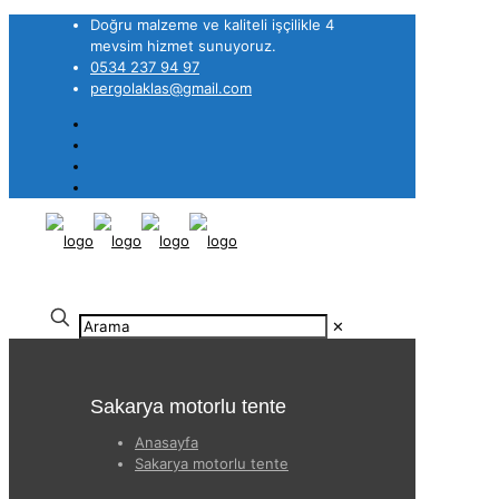
Doğru malzeme ve kaliteli işçilikle 4
mevsim hizmet sunuyoruz.
0534 237 94 97
pergolaklas@gmail.com
✕
Sakarya motorlu tente
Anasayfa
Sakarya motorlu tente