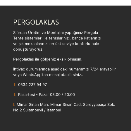
PERGOLAKLAS
Sıfırdan Üretim ve Montajını yaptığımız Pergola
Tente sistemleri ile teraslarınızı, bahçe katlarınızı
ve şık mekanlarınızı en üst seviye konforlu hale
dönüştürüyoruz.
Pergolaklas ile gölgeniz eksik olmasın.
İhtiyaç durumlarında aşağıdaki numaramızı 7/24 arayabilir
veya WhatsApp’tan mesaj atabilirsiniz..
0534 237 94 97
Pazartesi - Pazar 08:00 / 20:00
Mimar Sinan Mah. Mimar Sinan Cad. Süreyyapaşa Sok.
No:2 Sultanbeyli / İstanbul