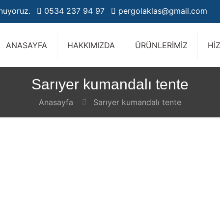
unuyoruz.
0534 237 94 97
pergolaklas@gmail.com
ANASAYFA
HAKKIMIZDA
ÜRÜNLERİMİZ
Hİ
Sarıyer kumandalı tente
Anasayfa
Sarıyer kumandalı tente