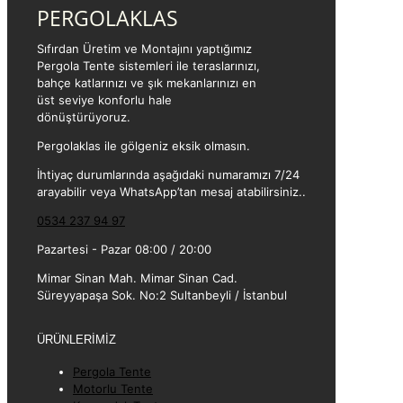
PERGOLAKLAS
Sıfırdan Üretim ve Montajını yaptığımız
Pergola Tente sistemleri ile teraslarınızı,
bahçe katlarınızı ve şık mekanlarınızı en
üst seviye konforlu hale
dönüştürüyoruz.
Pergolaklas ile gölgeniz eksik olmasın.
İhtiyaç durumlarında aşağıdaki numaramızı 7/24
arayabilir veya WhatsApp’tan mesaj atabilirsiniz..
0534 237 94 97
Pazartesi - Pazar 08:00 / 20:00
Mimar Sinan Mah. Mimar Sinan Cad.
Süreyyapaşa Sok. No:2 Sultanbeyli / İstanbul
ÜRÜNLERİMİZ
Pergola Tente
Motorlu Tente