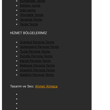
Kumandalı Tente
Katlanır tente
Işıklı tente
Otomatik Tente
Veranda Tente
Teras Tente
HİZMET BÖLGELERİMİZ
İstanbul Pergola Tente
Sultanbeyli Pergola Tente
Tuzla Pergola Tente
Pendik Pergola Tente
Kartal Pergola Tente
Maltepe Pergola Tente
Ataşehir Pergola Tente
Kadıköy Pergola Tente
Tasarım ve Seo:
Ahmet Atmaca