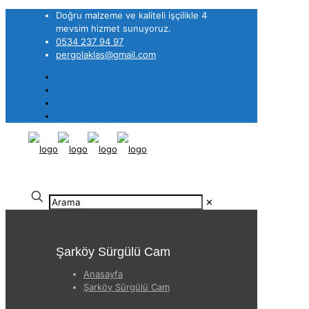
Doğru malzeme ve kaliteli işçilikle 4
mevsim hizmet sunuyoruz.
0534 237 94 97
pergolaklas@gmail.com
✕
Şarköy Sürgülü Cam
Anasayfa
Şarköy Sürgülü Cam