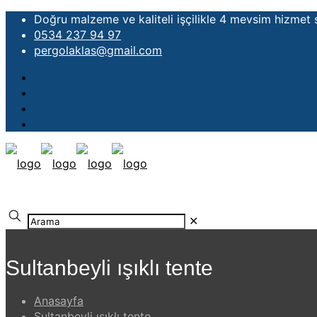
Doğru malzeme ve kaliteli işçilikle 4 mevsim hizmet
0534 237 94 97
pergolaklas@gmail.com
✕
Sultanbeyli ışıklı tente
Anasayfa
Sultanbeyli ışıklı tente