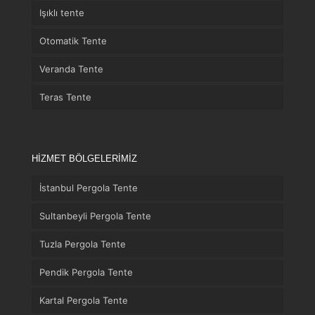
Işıklı tente
Otomatik Tente
Veranda Tente
Teras Tente
HİZMET BÖLGELERİMİZ
İstanbul Pergola Tente
Sultanbeyli Pergola Tente
Tuzla Pergola Tente
Pendik Pergola Tente
Kartal Pergola Tente