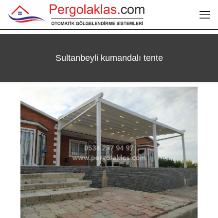
Sultanbeyli kumandalı tente