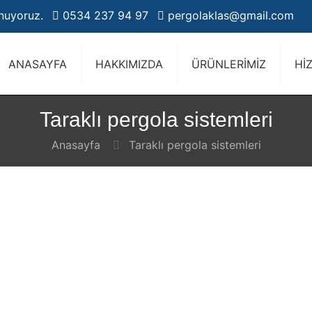
unuyoruz.
0534 237 94 97
pergolaklas@gmail.com
ANASAYFA
HAKKIMIZDA
ÜRÜNLERİMİZ
Hİ
Taraklı pergola sistemleri
Anasayfa
Taraklı pergola sistemleri