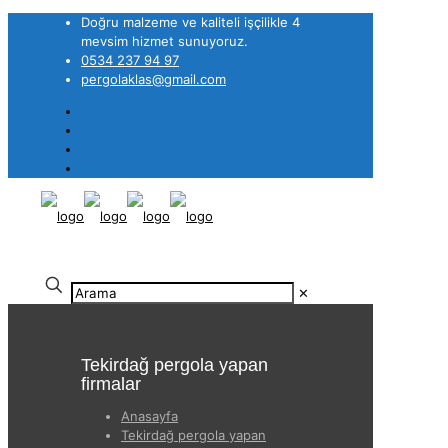
Doğru malzeme ve kaliteli işçilikle 4
mevsim hizmet sunuyoruz.
0534 237 94 97
pergolaklas@gmail.com
✕
Tekirdağ pergola yapan
firmalar
Anasayfa
Tekirdağ pergola yapan