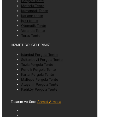
Pergola Tente
Motorlu Tente
Kumandalı Tente
Katlanır tente
Işıklı tente
Otomatik Tente
Veranda Tente
Teras Tente
HİZMET BÖLGELERİMİZ
İstanbul Pergola Tente
Sultanbeyli Pergola Tente
Tuzla Pergola Tente
Pendik Pergola Tente
Kartal Pergola Tente
Maltepe Pergola Tente
Ataşehir Pergola Tente
Kadıköy Pergola Tente
Tasarım ve Seo:
Ahmet Atmaca