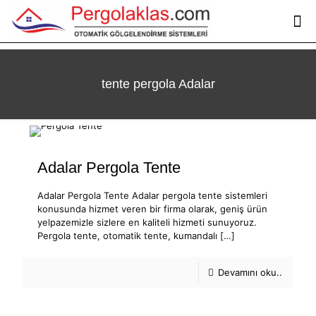
tente pergola Adalar
Adalar Pergola Tente
Adalar Pergola Tente Adalar pergola tente sistemleri
konusunda hizmet veren bir firma olarak, geniş ürün
yelpazemizle sizlere en kaliteli hizmeti sunuyoruz.
Pergola tente, otomatik tente, kumandalı
[…]
Devamını oku..