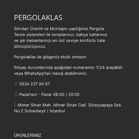
PERGOLAKLAS
Sıfırdan Üretim ve Montajını yaptığımız Pergola
Tente sistemleri ile teraslarınızı, bahçe katlarınızı
ve şık mekanlarınızı en üst seviye konforlu hale
dönüştürüyoruz.
Pergolaklas ile gölgeniz eksik olmasın.
İhtiyaç durumlarında aşağıdaki numaramızı 7/24 arayabilir
veya WhatsApp’tan mesaj atabilirsiniz..
0534 237 94 97
Pazartesi - Pazar 08:00 / 20:00
Mimar Sinan Mah. Mimar Sinan Cad. Süreyyapaşa Sok.
No:2 Sultanbeyli / İstanbul
ÜRÜNLERİMİZ