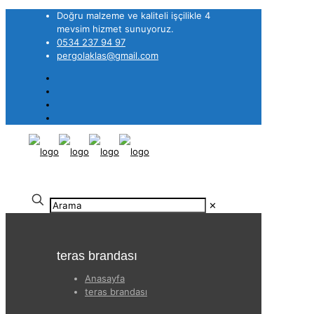
Doğru malzeme ve kaliteli işçilikle 4
mevsim hizmet sunuyoruz.
0534 237 94 97
pergolaklas@gmail.com
✕
teras brandası
Anasayfa
teras brandası