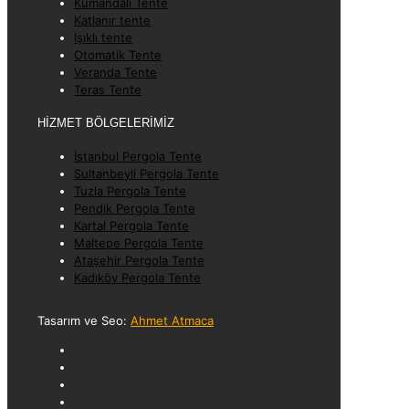
Kumandalı Tente
Katlanır tente
Işıklı tente
Otomatik Tente
Veranda Tente
Teras Tente
HİZMET BÖLGELERİMİZ
İstanbul Pergola Tente
Sultanbeyli Pergola Tente
Tuzla Pergola Tente
Pendik Pergola Tente
Kartal Pergola Tente
Maltepe Pergola Tente
Ataşehir Pergola Tente
Kadıköy Pergola Tente
Tasarım ve Seo:
Ahmet Atmaca