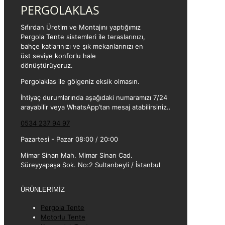
PERGOLAKLAS
Sıfırdan Üretim ve Montajını yaptığımız
Pergola Tente sistemleri ile teraslarınızı,
bahçe katlarınızı ve şık mekanlarınızı en
üst seviye konforlu hale
dönüştürüyoruz.
Pergolaklas ile gölgeniz eksik olmasın.
İhtiyaç durumlarında aşağıdaki numaramızı 7/24
arayabilir veya WhatsApp’tan mesaj atabilirsiniz..
0534 237 94 97
Pazartesi - Pazar 08:00 / 20:00
Mimar Sinan Mah. Mimar Sinan Cad.
Süreyyapaşa Sok. No:2 Sultanbeyli / İstanbul
ÜRÜNLERİMİZ
Pergola Tente
Motorlu Tente