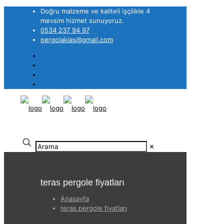
Doğru malzeme ve kaliteli işçilikle 4
mevsim hizmet sunuyoruz.
0534 237 94 97
pergolaklas@gmail.com
✕
teras pergole fiyatları
Anasayfa
teras pergole fiyatları