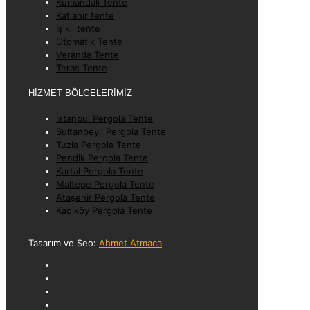
Kumandalı Tente
Katlanır tente
Işıklı tente
Otomatik Tente
Veranda Tente
Teras Tente
HİZMET BÖLGELERİMİZ
İstanbul Pergola Tente
Sultanbeyli Pergola Tente
Tuzla Pergola Tente
Pendik Pergola Tente
Kartal Pergola Tente
Maltepe Pergola Tente
Ataşehir Pergola Tente
Kadıköy Pergola Tente
Tasarım ve Seo:
Ahmet Atmaca