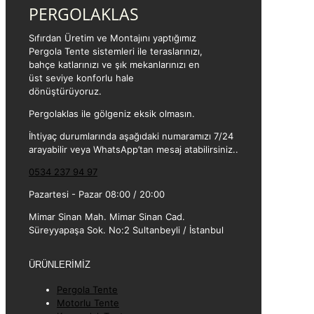
PERGOLAKLAS
Sıfırdan Üretim ve Montajını yaptığımız
Pergola Tente sistemleri ile teraslarınızı,
bahçe katlarınızı ve şık mekanlarınızı en
üst seviye konforlu hale
dönüştürüyoruz.
Pergolaklas ile gölgeniz eksik olmasın.
İhtiyaç durumlarında aşağıdaki numaramızı 7/24
arayabilir veya WhatsApp’tan mesaj atabilirsiniz..
0534 237 94 97
Pazartesi - Pazar 08:00 / 20:00
Mimar Sinan Mah. Mimar Sinan Cad.
Süreyyapaşa Sok. No:2 Sultanbeyli / İstanbul
ÜRÜNLERİMİZ
Pergola Tente
Motorlu Tente