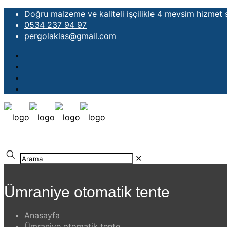
Doğru malzeme ve kaliteli işçilikle 4 mevsim hizmet
0534 237 94 97
pergolaklas@gmail.com
✕
Ümraniye otomatik tente
Anasayfa
Ümraniye otomatik tente