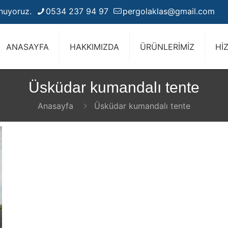
unuyoruz.
0534 237 94 97
pergolaklas@gmail.com
ANASAYFA
HAKKIMIZDA
ÜRÜNLERİMİZ
Hİ
Üsküdar kumandalı tente
Anasayfa
Üsküdar kumandalı tente